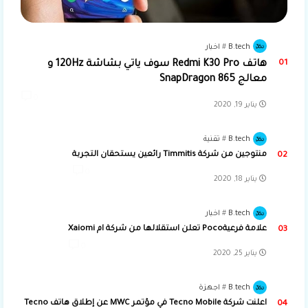
B.tech
اخبار
هاتف Redmi K30 Pro سوف ياتي بشاشة 120Hz و
معالج SnapDragon 865
0
يناير 19, 2020
B.tech
تقنية
منتوجين من شركة Timmitis رائعين يستحقان التجربة
0
يناير 18, 2020
B.tech
اخبار
علامة فرعيةPoco تعلن استقلالها من شركة ام Xaiomi
0
يناير 25, 2020
B.tech
اجهزة
اعلنت شركة Tecno Mobile في مؤتمر MWC عن إطلاق هاتف Tecno