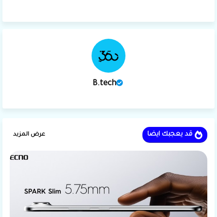
B.tech
قد يعجبك ايضا
عرض المزيد