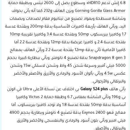
6.8 إنش تدعم HDR10+ وسطوع يصل إلى 2600 نيتس وبطبقة حماية
Gorning Gorilla Glass Armor ويزن الهاتف 232g كما أنه يأتي بحواف
وشاشة مسطحة وبمواد تصنيع من تيتانيوم مقام لصدمات وبصمات
اليد، ويأتي الهاتف بأربعة كاميرات الأساسية بدقة 200mp وبفتحة عدسة
1.7 وكاميرا بيريسكوب 50mp وبفتحة عدسة 3.4 وكاميرا تقريبية 10mp
بفتحة عدسة 2.4 و كاميرا عريضة بدقة 12mp وبفتحة عدسة 2.2 أما
كاميرا الأمامية تأتي بدقة 12mp بفتحة عدسة 2.2 ويأتي الهاتف بمعالج
Snapdragon 8 gen 3 بدقة تصنيع 4 نانومتر، ويأتي ببطارية كبيرة بحجم
5000 ميلي أمبير وسرعة شحن 45 واط وشحن لاسلكي 15w وشحن
عكسي 4.5w ويأتي بألوان الأسود والرمادي والأزرق والأصفر والأخضر
والبرتقالي والأرجواني.
يأتي هاتف
Galaxy S24 plus
بي اختلاف عن نسخة الأعلى Ultra في الوزن
بي 196g وتأتي الشاشة بمقاس 6.7 وطبقة حماية Victus 2 وكاميرا
أساسية بدقة 50mp بفتحة عدسة 1.8 ولا توجد كاميرا بيريسكوب. أما
معالج فهو Exynos 2400 بدقة تصنيع 4 نانومتر وبطارية بحجم 4900
ميلي امبير ويأتي بلون أسود والرمادي والبنفسجي والأخضر والأزرق
والبرتقالي والأصفر.