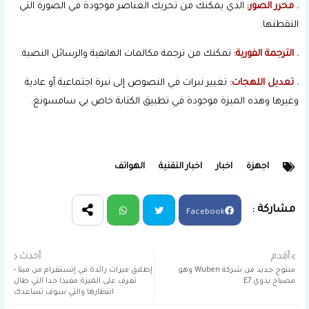
. محرر الصور:
الذي يمكنك من تحريك العناصر موجودة في الصورة التي
التقطتها.
. الترجمة الفورية:
تمكنك من ترجمة مكالمات الهاتفية والرسائل النصية.
. تعديل اللهجات:
تغيير نبرات في النصوص إلى نبرة اجتماعية أو عادية
وغيرها وهذه الميزة موجودة في تطبيق الكتابة خاص بي سامسونغ.
اجهزة
اخبار
اخبار التقنية
الهواتف
Facebook
Wha
Twit
أقدم
أحدث
منتوج جديد من شركة Wuben وهو
إطلاق ميزات رائدة في إنستقرام من ميتا -
tsap
ter
مصباح يدوي E7
تعرف على الميزة مفيدا جدا التي طال
انتظارها والتي سوف تساعدك
p