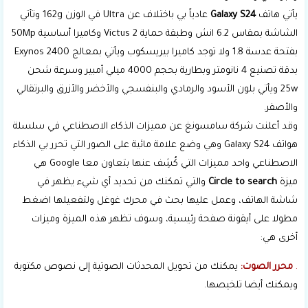
يأتي هاتف
Galaxy S24
عادياً بي باختلاف عن Ultra في الوزن 162g وتأتي
الشاشة بمقاس 6.2 انش وطبقة حماية Victus 2 وكاميرا أساسية 50Mp
بفتحة عدسة 1.8 ولا توجد كاميرا بيريسكوب ويأتي بمعالج Exynos 2400
بدقة تصنيع 4 نانومتر وبطارية بحجم 4000 ميلي أمبير وسرعة شحن
25w ويأتي بلون الأسود والرمادي والبنفسجي والأخضر والأزرق والبرتقالي
والأصفر.
وقد أعلنت شركة سامسونغ عن مميزات الذكاء الاصطناعي في سلسلة
هواتف Galaxy S24 وهي وضع علامة مائية على الصور التي تحرر بي الذكاء
الاصطناعي واحد مميزات التي كُشِف عنها بتعاون معا Google هي
ميزة
Circle to search
والتي تمكنك من تحديد أي شيء يظهر في
شاشة الهاتف، وعمل عليها بحث في محرك غوغل ولتفعيلها اضغط
مطولا على أيقونة صفحة رئيسية، وسوف تظهر هذه الميزة وميزات
أخرى هي:
.
محرر الصوت:
يمكنك من تحويل المحدثات الصوتية إلى نصوص مكتوبة
ويمكنك أيضا تلخيصها.