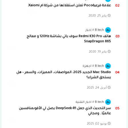
علامة فرعيةPoco تعلن استقلالها من شركة ام Xaiomi
0
يناير 25, 2020
B.tech
اخبار
هاتف Redmi K30 Pro سوف ياتي بشاشة 120Hz و معالج
SnapDragon 865
0
يناير 19, 2020
B.tech
اجهزة
Mac Studio الجديد 2025: المواصفات، المميزات، والسعر – هل
يستحق الشراء؟
0
أبريل 24, 2025
B.tech
اخبار التقنية
سر التحديث الذي جعل DeepSeek-R1 يصل لي الأقوىمنافسين
عالميًا.. ومجاني
0
يونيو 02, 2025