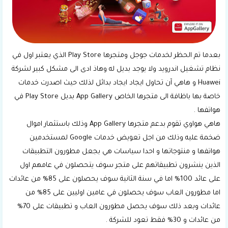
بعدما تم الحظر لخدمات جوجل ومتجرها Play Store الذي يعتبر اول في
نظام تشغيل اندرويد ولا يوجد بديل له وهاذ ادى الى مشكل كبير لشركة
Huawei و هاهي آن تحاول ايجاد ايجاد بدائل لذلك حيث اصدرت خدمات
خاصة بها باظافة الى متجرها الخاص App Gallery بديل Play Store في
هواتفها .
هاهي هواوي تقوم بدعم متجرها App Gallery وذلك باستثمار اموال
ضخمة عليه وذلك من اجل تعويض خدمات Google لمستخدمين
هواتفها و منتوجاتها و احدا سياسات هي بجعل مطورون التطبيقات
الذين ينشرون تطبيقاتهم على متجر سوف يتحصلون في عامهم اول
على عائد 100% اما في سنة الثانية سوف يحصلون على 85% من عائدات
اما مطورون العاب سوف يحصلون في عامين اوليين على 85% من
عائدات وبعد ذلك سوف يحصل مطورون العاب و تطبيقات على 70%
من عائدات و 30% فقط تعود للشركة .