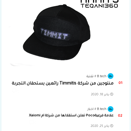
B.tech
تقنية
منتوجين من شركة Timmitis رائعين يستحقان التجربة
0
يناير 18, 2020
B.tech
اخبار
علامة فرعيةPoco تعلن استقلالها من شركة ام Xaiomi
0
يناير 25, 2020