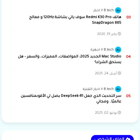
B.tech
اخبار
هاتف Redmi K30 Pro سوف ياتي بشاشة 120Hz و معالج
SnapDragon 865
0
يناير 19, 2020
B.tech
اجهزة
Mac Studio الجديد 2025: المواصفات، المميزات، والسعر – هل
يستحق الشراء؟
0
أبريل 24, 2025
B.tech
اخبار التقنية
سر التحديث الذي جعل DeepSeek-R1 يصل لي الأقوىمنافسين
عالميًا.. ومجاني
0
يونيو 02, 2025
الملف الشخصي