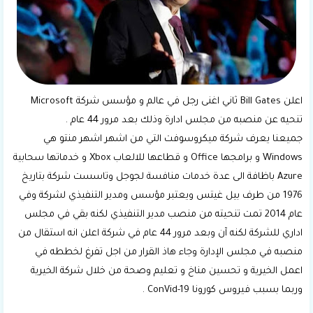
اعلن Bill Gates ثاني اغنى رجل في عالم و مؤسس شركة Microsoft
تنحيه عن منصبه من مجلس ادارة وذلك بعد مرور 44 عام .
جميعنا يعرف شركة ميكروسوفت التي من اشهر اشهر منتو هي
Windows و برامجها Office و قطاعها للالعاب Xbox و خدماتها سحابية
Azure باظافة الى عدة خدمات منافسة لجوجل وتاسست شركة بتاريخ
1976 من طرف بيل غيتس ويعتبر مؤسس ومدير التنفيذي لشركة وفي
عام 2014 تمت تنحيته من منصب مدير التنفيذي لكنه بقي في مجلس
اداري للشركة لكنه آن وبعد مرور 44 عام في شركة اعلن انه استقال من
منصبه في مجلس الإدارة وجاء هاذ القرار من اجل تفرغ لخططه في
اعمل الخيرية و تحسين مناخ و تعليم وصحة من خلال شركة الخيرية
وربما بسبب فيروس كورونا ConVid-19 .