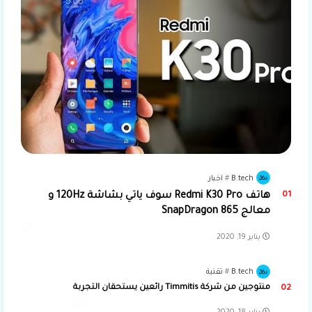
B.tech
اخبار
هاتف Redmi K30 Pro سوف ياتي بشاشة 120Hz و
معالج SnapDragon 865
0
يناير 19, 2020
B.tech
تقنية
منتوجين من شركة Timmitis رائعين يستحقان التجربة
0