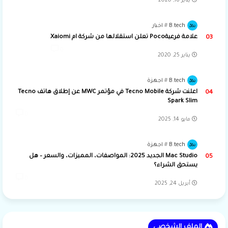
يناير 18, 2020
B.tech
اخبار
علامة فرعيةPoco تعلن استقلالها من شركة ام Xaiomi
0
يناير 25, 2020
B.tech
اجهزة
اعلنت شركة Tecno Mobile في مؤتمر MWC عن إطلاق هاتف Tecno
Spark Slim
0
مايو 14, 2025
B.tech
اجهزة
Mac Studio الجديد 2025: المواصفات، المميزات، والسعر – هل
يستحق الشراء؟
0
أبريل 24, 2025
الملف الشخصي