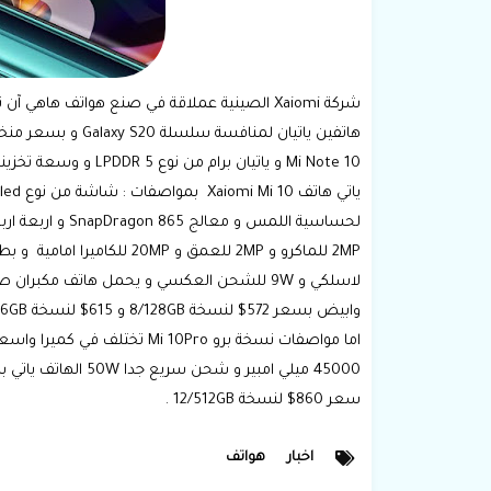
هاتفين ياتيان لمن
Mi Note 10 و ياتيان برام من نوع LPDDR 5 و وسعة تخزينية بسرعة UFS3.0 .
لاسلكي و 9W للشحن العكسي و يحمل هاتف مكبر
وابيض بسعر 572$ لنسخة 8/128GB و 615$ لنسخة 8/256GB و 673$ لنسخة 12/256GB .
سعر 860$ لنسخة 12/512GB .
اخبار
هواتف