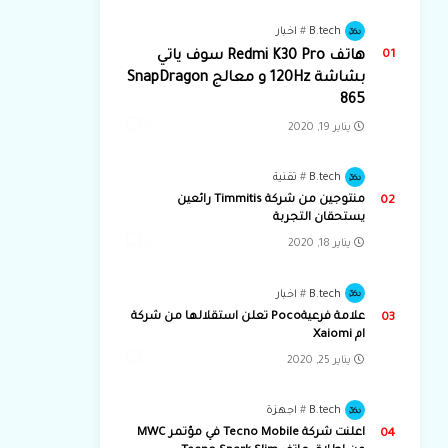
B.tech
اخبار
هاتف Redmi K30 Pro سوف ياتي
بشاشة 120Hz و معالج SnapDragon
865
يناير 19, 2020
0
B.tech
تقنية
منتوجين من شركة Timmitis رائعين
يستحقان التجربة
يناير 18, 2020
0
B.tech
اخبار
علامة فرعيةPoco تعلن استقلالها من شركة
ام Xaiomi
يناير 25, 2020
0
B.tech
اجهزة
اعلنت شركة Tecno Mobile في مؤتمر MWC