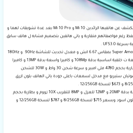
شركة Xaiomi الصينية عملاقة في صنع هواتف هاهي آن تكشف عن هاتفيها الرائدين Mi 10 و Mi 10 Pro بعد عدة تشويقات لهما و
افسة سلسلة Galaxy S20 و بسعر منخفظ رغم مواصفاتهم متقاربة و ياتي هاتفين بتصميم مشابه ل هاتف سابق
ياتي هاتف Xaiomi Mi 10 بمواصفات : شاشة من نوع Super Amoled بمقاس 6.67 انش و معدل تحديث للشاشة 90Hz و 180Hz
لحساسية اللمس و معالج SnapDragon 865 و اربعة اربعة ت خلفية اساسية بدقة 108Mp و كاميرا واسعة بدقة 13MP و كاميرا
2MP للماكرو و 2MP للعمق و 20MP للكاميرا امامية و بطارية بحجم 4780 ملي امبير و سرعة شحن 30 واط و 30W للشحن
ان صوتيان ستيريو مع مدخل لسمعات باعلى جودة ياتي الهاتف بلون ازرق
اما مواصفات نسخة برو Mi 10Pro تختلف في كميرا واسعة بدقة 20MP و 12MP للعزل و 8MP للتقريب 10X زووم و بطارية بحجم
45000 ميلي امبير و شحن سريع جدا 50W الهاتف ياتي بلون اسود وبسعر 715$ لنسخة 8/256GB و 787$ لنسخة 12/256GB و