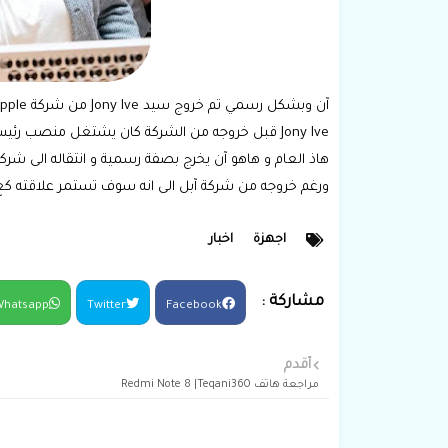
آن وبشكل رسمي تم خروج سيد Jony Ive من شركة Apple و الذي يعتبر احد اهم اشخاص في الشركة .
Jony Ive قبل خروجه من الشركة كان يشتغل منصب
هاذ العام و هاهو آن يخرج بصفة رسمية و انتقاله الى شركته الخ
ورغم خروجه من شركة آبل الى انه سوف تستمر علاقته كع الشركة من خلال تهاون 
اجهزة
اخبار
hatsapp
Twitter
Facebook
أقدم
مراجعة هاتف Redmi Note 8 |Teqani360