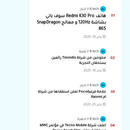
B.tech
اخبار
هاتف Redmi K30 Pro سوف ياتي
بشاشة 120Hz و معالج SnapDragon
865
يناير 19, 2020
0
B.tech
تقنية
منتوجين من شركة Timmitis رائعين
يستحقان التجربة
يناير 18, 2020
0
B.tech
اخبار
علامة فرعيةPoco تعلن استقلالها من شركة
ام Xaiomi
يناير 25, 2020
0
B.tech
اجهزة
اعلنت شركة Tecno Mobile في مؤتمر MWC