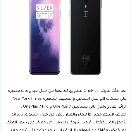
لقد بدأت شركة OnePlus بتشويق لهاتفها من خلال فيديوهات قصيرة
على شبكات التواصل اجتماعي و صحيفة الشهيرة New York Times
الرائد القادم والذي ياتي بنسختين OnePlus 7 و OnePlus 7 Pro .
الهاتف لاتدعم معيار Ip للماء والغبار ولكن من خلال التشويق نرى انه
يتحمل الماء فقط و قامت شركة بذلك من اجل حفاظ على سعر الهاتف
المنخفض مقارنة مع الهواتف الرائدة ذات سعر مرتفع التي تدعم معيار