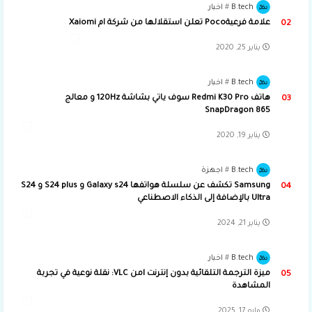
B.tech
اخبار
علامة فرعيةPoco تعلن استقلالها من شركة ام Xaiomi
0
يناير 25, 2020
B.tech
اخبار
هاتف Redmi K30 Pro سوف ياتي بشاشة 120Hz و معالج
SnapDragon 865
0
يناير 19, 2020
B.tech
اجهزة
Samsung تكشف عن سلسلة هواتفها Galaxy s24 و S24 plus و S24
Ultra بالإضافة إلى الذكاء الاصطناعي
0
يناير 21, 2024
B.tech
اخبار
ميزة الترجمة التلقائية بدون إنترنت lمن VLC: نقلة نوعية في تجربة
المشاهدة
0
مايو 17, 2025