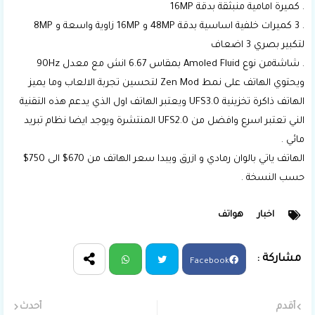
. كميرة امامية منبثقة بدقة 16MP
. 3 كميرات خلفية اساسية بدقة 48MP و 16MP زاوية واسعة و 8MP
لتكبير بصري 3 اضعاف
. شاشةمن نوع Amoled Fluid بمقاس 6.67 انش مع معدل 90Hz
ويحتوي الهاتف على نمط Zen Mod لتحسين تجربة الالعاب وما يميز
الهاتف ذاكرة تخزينية UFS3.0 ويعتبر الهاتف اول الذي يدعم هذه التقنية
الني تعتبر اسرع وافضل من UFS2.0 المنتشرة ويوجد ايضا نظام تبريد
مائي .
الهاتف ياتي بالوان رمادي و ازرق ويبدا سعر الهاتف من 670$ الى 750$
حسب النسخة .
اخبار
هواتف
Facebook
Wha
Twit
أقدم
أحدث