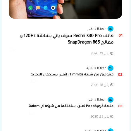
B.tech
اخبار
هاتف Redmi K30 Pro سوف ياتي بشاشة 120Hz و
معالج SnapDragon 865
0
يناير 19, 2020
B.tech
تقنية
منتوجين من شركة Timmitis رائعين يستحقان التجربة
0
يناير 18, 2020
B.tech
اخبار
علامة فرعيةPoco تعلن استقلالها من شركة ام Xaiomi
0
يناير 25, 2020