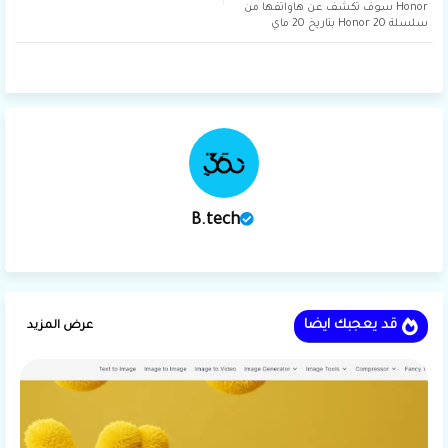
Honor سوف تكشف عن هاواتفها من
tsap
ter
سلسلة Honor 20 بتاريخ 20 ماي
p
B.tech
قد يعجبك ايضا
عرض المزيد