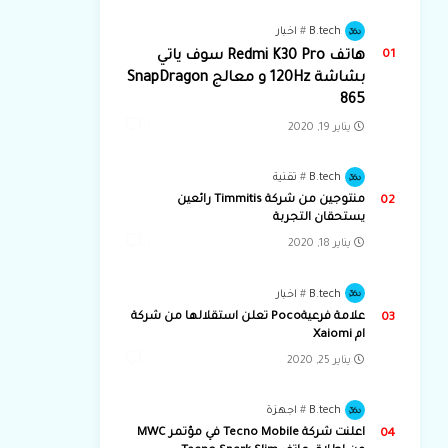
B.tech
اخبار
هاتف Redmi K30 Pro سوف ياتي
بشاشة 120Hz و معالج SnapDragon
865
يناير 19, 2020
0
B.tech
تقنية
منتوجين من شركة Timmitis رائعين
يستحقان التجربة
يناير 18, 2020
0
B.tech
اخبار
علامة فرعيةPoco تعلن استقلالها من شركة
ام Xaiomi
يناير 25, 2020
0
B.tech
اجهزة
اعلنت شركة Tecno Mobile في مؤتمر MWC