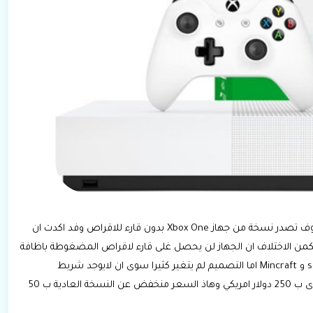
بعدما انتشرت الشائعات حول شركة ميكروسفت انها سوف تصدر نسخة من جهاز Xbox One بدون قارء للاقراص وفد اكدت ان
نسخة خاصة تحمل اسم Xbox One S All Digital ويكمن الاختلاف ان الجهاز لن يحصل غلى قارء لاقراص المضغوطة باظافة
الى ثلاثة العاب رقمية مجانية وهي Forza 3 و seo of Thief و Mincraft اما التصميم لم يتغير كثيرا سوى ان لايوجد شريط
لقارءالاقراص وسعة التخزينة للجهاز 1Tb واما سعره فهوى ب 250 دولار امريكي وهاذ السعر منخفض عن النسخة العادية ب 50